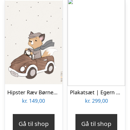
Hipster Ræv Børneplakat
Plakatsæt | Egern og Kanin 30×40 | Medium
kr.
149,00
kr.
299,00
Gå til shop
Gå til shop