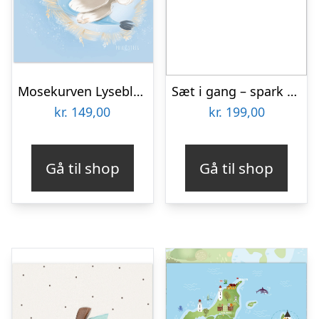
Mosekurven Lyseblå | 30x40cm
Sæt i gang – spark røv – gentag-plakat – 21 x 29,7 (A4) Kr. 199,-
kr.
149,00
kr.
199,00
Gå til shop
Gå til shop