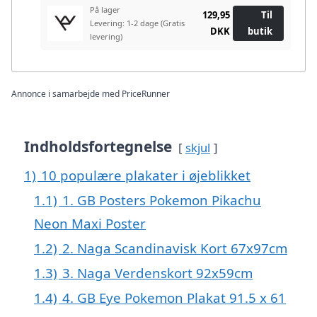
På lager
129,95
Til
Levering: 1-2 dage
(Gratis
DKK
butik
levering)
Annonce i samarbejde med PriceRunner
Indholdsfortegnelse
skjul
1)
10 populære plakater i øjeblikket
1.1)
1. GB Posters Pokemon Pikachu
Neon Maxi Poster
1.2)
2. Naga Scandinavisk Kort 67x97cm
1.3)
3. Naga Verdenskort 92x59cm
1.4)
4. GB Eye Pokemon Plakat 91.5 x 61