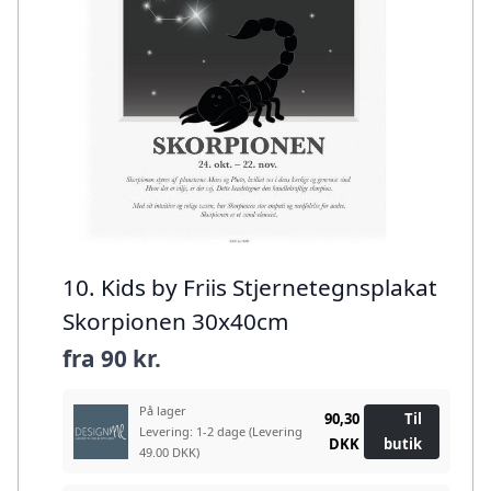
10. Kids by Friis Stjernetegnsplakat
Skorpionen 30x40cm
fra
90 kr.
På lager
90,30
Til
Levering: 1-2 dage
(Levering
DKK
butik
49.00 DKK)