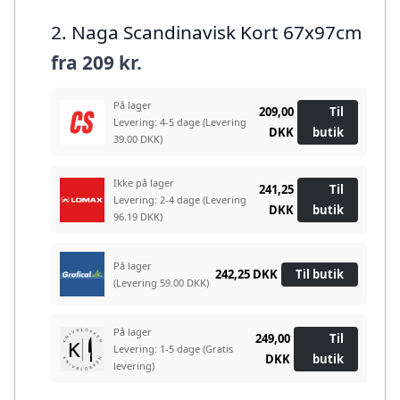
2. Naga Scandinavisk Kort 67x97cm
fra
209 kr.
På lager
209,00
Til
Levering: 4-5 dage
(Levering
DKK
butik
39.00 DKK)
Ikke på lager
241,25
Til
Levering: 2-4 dage
(Levering
DKK
butik
96.19 DKK)
På lager
242,25 DKK
Til butik
(Levering 59.00 DKK)
På lager
249,00
Til
Levering: 1-5 dage
(Gratis
DKK
butik
levering)