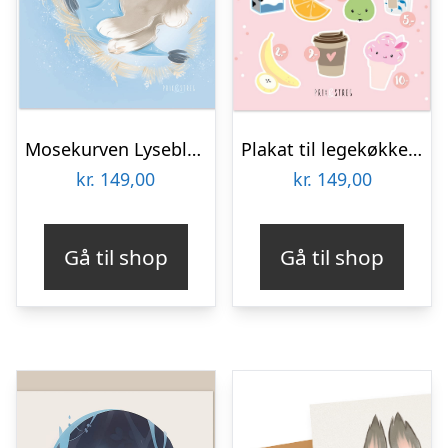
Mosekurven Lyseblå | 30x40cm
Plakat til legekøkkenet – Pudder
kr.
149,00
kr.
149,00
Gå til shop
Gå til shop